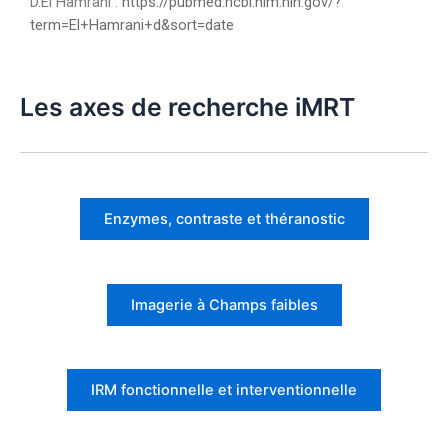
D.El Hamrani :
https://pubmed.ncbi.nlm.nih.gov/?
term=El+Hamrani+d&sort=date
Les axes de recherche iMRT
Enzymes, contraste et théranostic
Imagerie à Champs faibles
IRM fonctionnelle et interventionnelle