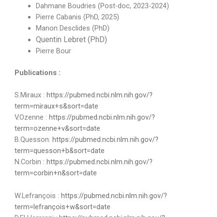
Dahmane Boudries (Post-doc, 2023-2024)
Pierre Cabanis (PhD, 2025)
Manon Desclides (PhD)
Quentin Lebret (PhD)
Pierre Bour
Publications :
S.Miraux :
https://pubmed.ncbi.nlm.nih.gov/?
term=miraux+s&sort=date
V.Ozenne :
https://pubmed.ncbi.nlm.nih.gov/?
term=ozenne+v&sort=date
B.Quesson:
https://pubmed.ncbi.nlm.nih.gov/?
term=quesson+b&sort=date
N.Corbin :
https://pubmed.ncbi.nlm.nih.gov/?
term=corbin+n&sort=date
W.Lefrançois :
https://pubmed.ncbi.nlm.nih.gov/?
term=lefrançois+w&sort=date