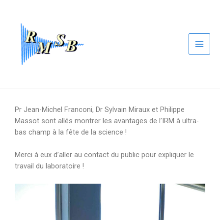
Aller
Navigation
Main
au
de
Men
contenu
l’article
Pr Jean-Michel Franconi, Dr Sylvain Miraux et Philippe
Massot sont allés montrer les avantages de l’IRM à ultra-
bas champ à la fête de la science !
Merci à eux d’aller au contact du public pour expliquer le
travail du laboratoire !