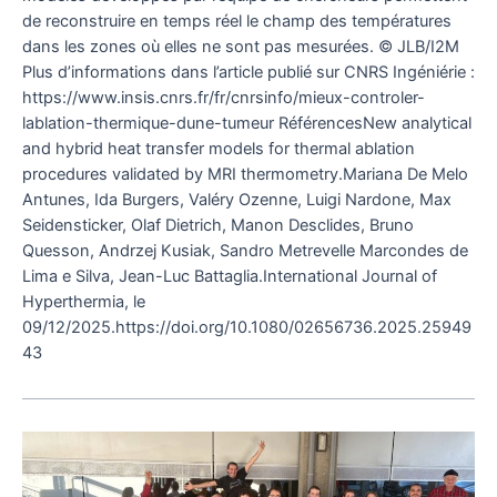
de reconstruire en temps réel le champ des températures
dans les zones où elles ne sont pas mesurées. © JLB/I2M
Plus d’informations dans l’article publié sur CNRS Ingéniérie :
https://www.insis.cnrs.fr/fr/cnrsinfo/mieux-controler-
lablation-thermique-dune-tumeur RéférencesNew analytical
and hybrid heat transfer models for thermal ablation
procedures validated by MRI thermometry.Mariana De Melo
Antunes, Ida Burgers, Valéry Ozenne, Luigi Nardone, Max
Seidensticker, Olaf Dietrich, Manon Desclides, Bruno
Quesson, Andrzej Kusiak, Sandro Metrevelle Marcondes de
Lima e Silva, Jean-Luc Battaglia.International Journal of
Hyperthermia, le
09/12/2025.https://doi.org/10.1080/02656736.2025.25949
43