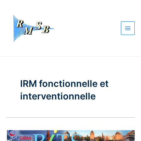
Aller
Navigation
Main
au
des
Men
contenu
articles
IRM fonctionnelle et
interventionnelle